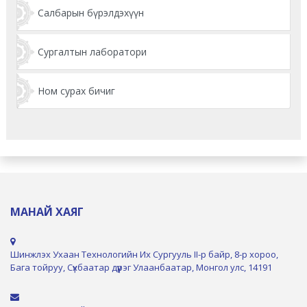
Салбарын бүрэлдэхүүн
Сургалтын лаборатори
Ном сурах бичиг
МАНАЙ ХАЯГ
Шинжлэх Ухаан Технологийн Их Сургууль II-р байр, 8-р хороо,
Бага тойруу, Сүхбаатар дүүрэг Улаанбаатар, Монгол улс, 14191