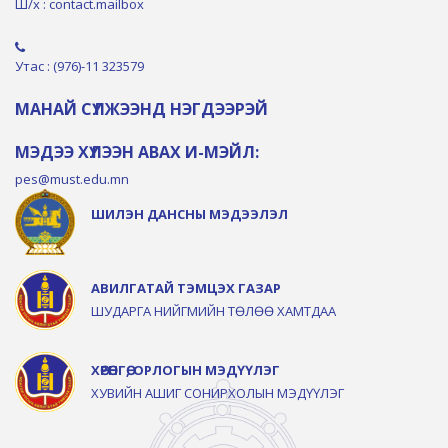
Ш/х : contact.mailbox
Утас : (976)-11 323579
МАНАЙ СҮЛЖЭЭНД НЭГДЭЭРЭЙ
МЭДЭЭ ХҮЛЭЭН АВАХ И-МЭЙЛ:
pes@must.edu.mn
ШИЛЭН ДАНСНЫ МЭДЭЭЛЭЛ
АВИЛГАТАЙ ТЭМЦЭХ ГАЗАР
ШУДАРГА НИЙГМИЙН ТӨЛӨӨ ХАМТДАА
ХӨРӨНГӨ, ОРЛОГЫН МЭДҮҮЛЭГ
ХУВИЙН АШИГ СОНИРХОЛЫН МЭДҮҮЛЭГ