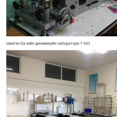
Шингэн ба хийн динамикийн лаборатори Т-003