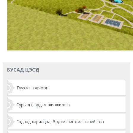
БУСАД ЦЭСҮҮД
Түүхэн товчоон
Сургалт, эрдэм шинжилгээ
Гадаад харилцаа, Эрдэм шинжилгээний төв