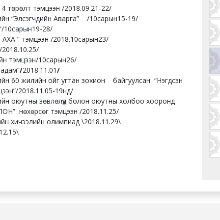
4 төрөлт тэмцээн /2018.09.21-22/
йн “Элсэгчдийн Аварга” /10сарын15-19/
 ”/10сарын19-28/
эхүйн АХА ” тэмцээн /2018.10сарын23/
2018.10.25/
ийн тэмцээн/10сарын26/
аадам”
/
2018.11.01
/
йн 60 жилийн ойг угтан зохион байгуулсан “Нэгдсэн
цээн”/2018.11.05-19нд/
йн оюутны зөвлөлүүд болон оюутны холбоо хооронд
ОН” нөхөрсөг тэмцээн /2018.11.25/
йн хичээлийн олимпиад \2018.11.29\
12.15\