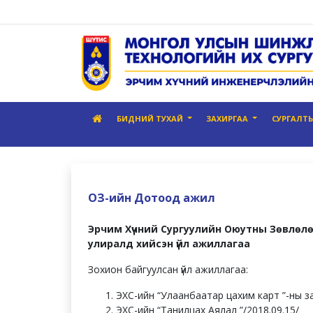
БИДНИЙ ТУХАЙ
ЗАХИРГАА
СУРГАЛТЫН
ОЗ-ийн Дотоод ажил
Эрчим Хүчний Сургуулийн Оюутны Зөвлөл
улиралд хийсэн үйл ажиллагаа
Зохион байгуулсан үйл ажиллагаа:
ЭХС-ийн “Улаанбаатар цахим карт ”-ны з
ЭХС-ийн “Танилцах Аялал ”/2018.09.15/