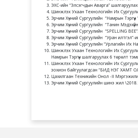
ЭХС-ийн “Элсэгчдын Аварга” шалгаруулах 
Шинжлэх Ухаан Технологийн Их Сургуули
Эрчим Хүчний Сургуулийн “Намрын Тэргүүн
Эрчим Хүчний Сургуулийн “Танин Мэд
Эрчим Хүчний Сургуулийн “SPELLING BEE”/
Эрчим Хүчний Сургуулийн “Уран илтгэл”-
Эрчим Хүчний Сургуулийн “Урлагийн Их Н
Шинжлэх Ухаан Технологийн Их Сургуули
Намрын Тэргүүн шалгаруулах 6 төрөлт тэм
Шинжлэх Ухаан Технологийн Их Сургуули
зохион байгуулагдсан “БИД НЭГ ХАМТ ОЛ
Цахилгаан Техникийн Онол -II Мэргэжили
Эрчим Хүчний Сургуулийн шинэ жил \2018.