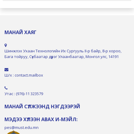
МАНАЙ ХАЯГ
Шинжлэх Ухаан Технологийн Их Сургууль II-р байр, 8-р хороо,
Бага тойруу, Сүхбаатар дүүрэг Улаанбаатар, Монгол улс, 14191
Ш/х : contact.mailbox
Утас : (976)-11 323579
МАНАЙ СҮЛЖЭЭНД НЭГДЭЭРЭЙ
МЭДЭЭ ХҮЛЭЭН АВАХ И-МЭЙЛ:
pes@must.edu.mn