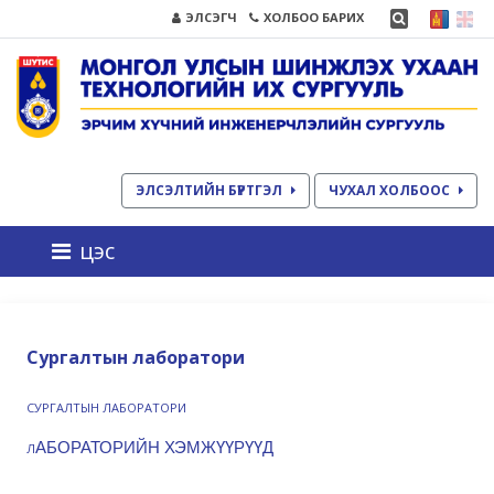
ЭЛСЭГЧ
ХОЛБОО БАРИХ
ЭЛСЭЛТИЙН БҮРТГЭЛ
ЧУХАЛ ХОЛБООС
цэс
Сургалтын лаборатори
СУРГАЛТЫН ЛАБОРАТОРИ
АБОРАТОРИЙН ХЭМЖҮҮРҮҮД
Л