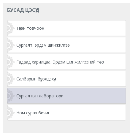
БУСАД ЦЭСҮҮД
Түүхэн товчоон
Сургалт, эрдэм шинжилгээ
Гадаад харилцаа, Эрдэм шинжилгээний төв
Салбарын бүрэлдэхүүн
Сургалтын лаборатори
Ном сурах бичиг