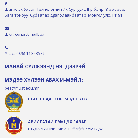
Шинжлэх Ухаан Технологийн Их Сургууль II-р байр, 8-р хороо,
Бага тойруу, Сүхбаатар дүүрэг Улаанбаатар, Монгол улс, 14191
Ш/х : contact.mailbox
Утас : (976)-11 323579
МАНАЙ СҮЛЖЭЭНД НЭГДЭЭРЭЙ
МЭДЭЭ ХҮЛЭЭН АВАХ И-МЭЙЛ:
pes@must.edu.mn
ШИЛЭН ДАНСНЫ МЭДЭЭЛЭЛ
АВИЛГАТАЙ ТЭМЦЭХ ГАЗАР
ШУДАРГА НИЙГМИЙН ТӨЛӨӨ ХАМТДАА