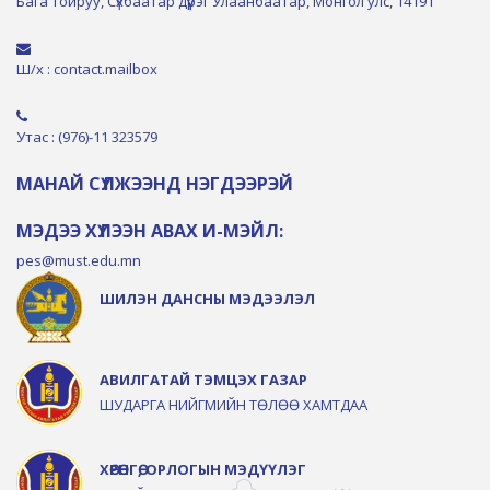
Бага тойруу, Сүхбаатар дүүрэг Улаанбаатар, Монгол улс, 14191
Ш/х : contact.mailbox
Утас : (976)-11 323579
МАНАЙ СҮЛЖЭЭНД НЭГДЭЭРЭЙ
МЭДЭЭ ХҮЛЭЭН АВАХ И-МЭЙЛ:
pes@must.edu.mn
ШИЛЭН ДАНСНЫ МЭДЭЭЛЭЛ
АВИЛГАТАЙ ТЭМЦЭХ ГАЗАР
ШУДАРГА НИЙГМИЙН ТӨЛӨӨ ХАМТДАА
ХӨРӨНГӨ, ОРЛОГЫН МЭДҮҮЛЭГ