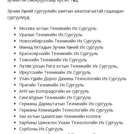
Эрчим Хүчний сургуулийн хамтын ажиллагаатай гадаадын
сургуулиуд:
Москва хотын Техникийн Их Сургууль
Уралын Техникийн Их Сургууль
Новосибирскийн Техникийн Их Сургууль
Өмнөд Хятадын Эрчим Хүчний Их сургууль
Красноярскийн Техникийн Их Сургууль
Томскийн Техникийн Их Сургууль
Латви улсын Рига хотын Техникийн Их Сургууль,
Иркутскийн Техникийн Их Сургууль
Улан-Үдийн Дорно Дахины Технологийн Их Сургууль
Прагийн Техникийн Их Сургууль
АНУ-ын Колорадогийн их сургууль
Сингапурын Техникийн Их Сургууль
Германы Дармштатын Техникийн Их сургууль
Германы Кемницийн Технологийн Их сургууль
Хөх хотын Цахилгаан техникийн коллеж
Харбины Шинжлэх Ухаан Технологийн Их Сургууль
Сорбоны Их Сургууль