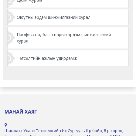
Оюутны эрдэм шинжилгээний хурал
Профессор, багш нарын эрдэм шинжилгээний
хурал
Төгсөлтийн ажлын удирдамж
МАНАЙ ХАЯГ
Шинжлэх Ухаан Технологийн Их Сургууль II-р байр, 8-р хороо,