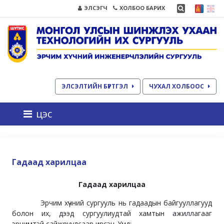
ЭЛСЭГЧ
ХОЛБОО БАРИХ
ЭЛСЭЛТИЙН БҮРТГЭЛ
ЧУХАЛ ХОЛБООС
цэс
Гадаад харилцаа
Гадаад харилцаа
Эрчим хүчний сургууль нь гадаадын байгууллагууд
болон их, дээд сургуулиудтай хамтын ажиллагааг
эрчимтэй сайжруулсаар ирсэн. Үүнд: