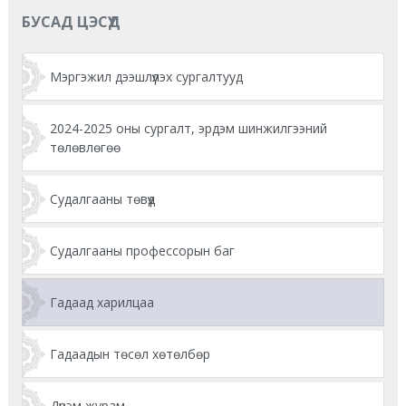
БУСАД ЦЭСҮҮД
Мэргэжил дээшлүүлэх сургалтууд
2024-2025 оны сургалт, эрдэм шинжилгээний
төлөвлөгөө
Судалгааны төвүүд
Судалгааны профессорын баг
Гадаад харилцаа
Гадаадын төсөл хөтөлбөр
Дүрэм журам