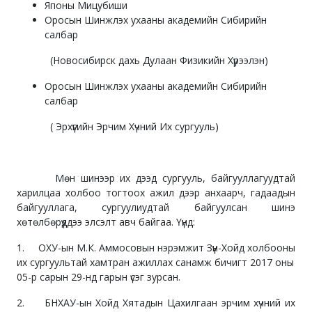
Японы Мицубиши
Оросын Шинжлэх ухааны академийн Сибирийн
салбар
(Новосибирск дахь Дулаан Физикийн Хүрээлэн)
Оросын Шинжлэх ухааны академийн Сибирийн
салбар
( Эрхүүгийн Эрчим Хүчний Их сургууль)
Мөн шинээр их дээд сургууль, байгууллагуудтай
харилцаа холбоо тогтоох ажил дээр анхаарч, гадаадын
байгууллага, сургуулиудтай байгуулсан шинэ
хөтөлбөрүүддээ элсэлт авч байгаа. Үүнд:
1. ОХУ-ын М.К. Аммосовын нэрэмжит Зүүн-Хойд холбооны
их сургуультай хамтран ажиллах санамж бичигт 2017 оны
05-р сарын 29-нд гарын үсэг зурсан.
2. БНХАУ-ын Хойд Хятадын Цахилгаан эрчим хүчний их