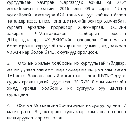
сургуультай хамтран “Сэргээгдэх эрчим хүч 2+2”
хөтөлбөрийн нээлтийг 2016 оны 09-р сарын 19-нд
хөтөлбөрийг хэрэгжүүлэх 624 танхимд тууз хайчлан ёслол
төгөлдөр нээсэн. Нээлтэнд ШУТИС-ийн ректор Б.Очирбат,
сургалт эрхэлсэн проректор Х.Энхжаргал, ЭХС-ийн
захирал Ч.Мангалжалав, салбарын эрхлэгч
Д.Цэрэндолгор, ХХЦЭХИС-ийг төлөөлөлж Олон улсын
боловсролын сургуулийн захирал Ли Чунминг, дэд захирал
Чи Жэн нар болон багш, оюутнууд оролцсон.
3. ОХУ-ын Уралын Холбооны Их сургуультай “Үйлдвэр,
хотын дулаан хангамж” мэргэжлээр магистрын хамтарсан
1+1 хөтөлбөрөөр анхны 8 магистрант элсэн ШУТИС-д үзэж
судлах кредит цагийг дуусгасан. 2017-2018 оны хичээлийн
жилд Уралын холбооны их сургууль руу шилжин
суралцана.
4. ОХУ-ын Москвагийн Эрчим хүчний их сургуульд нийт 7
магистрант, 3 докторант сургахаар хамтарсан сонгон
шалгаруулалтаар сонгосон.