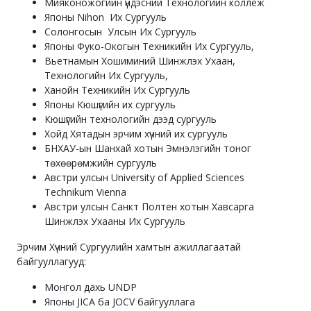
Мияконожогийн үндэсний Технологийн коллеж
Японы Nihon Их Сургууль
Солонгосын Улсын Их Сургууль
Японы Фуко-Окогын Техникийн Их Сургууль,
Вьетнамын Хошиминий Шинжлэх Ухаан,
Технологийн Их Сургууль,
Ханойн Техникийн Их Сургууль
Японы Кюшүгийн их сургууль
Кюшүгийн технологийн дээд сургууль
Хойд Хятадын эрчим хүчний их сургууль
БНХАУ-ын Шанхай хотын Эмнэлэгийн тоног
төхөөрөмжийн сургууль
Австри улсын University of Applied Sciences
Technikum Vienna
Австри улсын Санкт Полтен хотын Хавсарга
Шинжлэх Ухааны Их Сургууль
Эрчим Хүчний Сургуулийн хамтын ажиллагаатай
байгууллагууд:
Монгол дахь UNDP
Японы JICA ба JOCV байгууллага