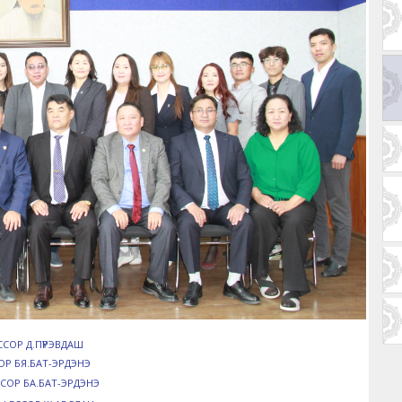
ССОР Д.ПҮРЭВДАШ
ОР БЯ.БАТ-ЭРДЭНЭ
СОР БА.БАТ-ЭРДЭНЭ