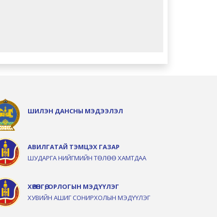
ШИЛЭН ДАНСНЫ МЭДЭЭЛЭЛ
АВИЛГАТАЙ ТЭМЦЭХ ГАЗАР
ШУДАРГА НИЙГМИЙН ТӨЛӨӨ ХАМТДАА
ХӨРӨНГӨ, ОРЛОГЫН МЭДҮҮЛЭГ
ХУВИЙН АШИГ СОНИРХОЛЫН МЭДҮҮЛЭГ