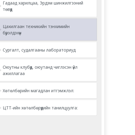
Гадаад харилцаа, Эрдэм шинжилгээний
төвүүд
Цахилгаан техникийн тэнхимийн
бүрэлдэхүүн
Сургалт, судалгааны лабораториуд
Оюутны клубүүд, оюутанд чиглэсэн үйл
ажиллагаа
Хөтөлбөрийн магадлан итгэмжлэл:
ЦТТ-ийн хөтөлбөрүүдийн танилцуулга: