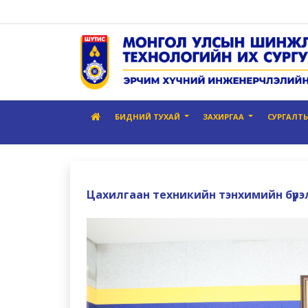
БИДНИЙ ТУХАЙ
ЗАХИРГАА
СУРГАЛТЫН
Цахилгаан техникийн тэнхимийн бүрэл