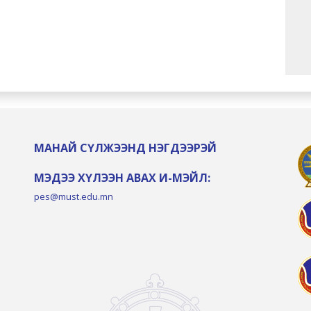
МАНАЙ СҮЛЖЭЭНД НЭГДЭЭРЭЙ
МЭДЭЭ ХҮЛЭЭН АВАХ И-МЭЙЛ:
pes@must.edu.mn