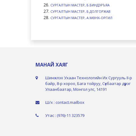
СУРГАЛТЫН МАСТЕР, Б.БИНДЭРЪЯА
СУРГАЛТЫН МАСТЕР, Б.ДОЛГОРЖАВ
СУРГАЛТЫН МАСТЕР, А.МӨНХ-ОРГИЛ
МАНАЙ ХАЯГ
Шинжлэх Ухаан Технологийн Их Сургууль II-р
байр, 8-р хороо, Бага тойруу, Сүхбаатар дүүрэг
Улаанбаатар, Монгол улс, 14191
Ш/х : contact.mailbox
Утас : (976)-11 323579