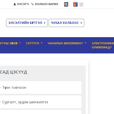
ЭЛСЭГЧ
ХОЛБОО БАРИХ
ЭЛСЭЛТИЙН БҮРТГЭЛ
ЧУХАЛ ХОЛБООС
УТНЫ ЗӨВЛӨЛ
СЭТГҮҮЛ
ЧАНАРЫН МЕНЕЖМЕНТ
ЭЛЕКТРОНИК
ОЛИМПИАД*
САД ЦЭСҮҮД
Түүхэн товчоон
Сургалт, эрдэм шинжилгээ