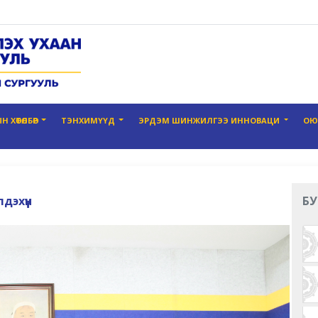
 ХӨТӨЛБӨР
ТЭНХИМҮҮД
ЭРДЭМ ШИНЖИЛГЭЭ ИННОВАЦИ
ОЮ
дэхүүн
БУ