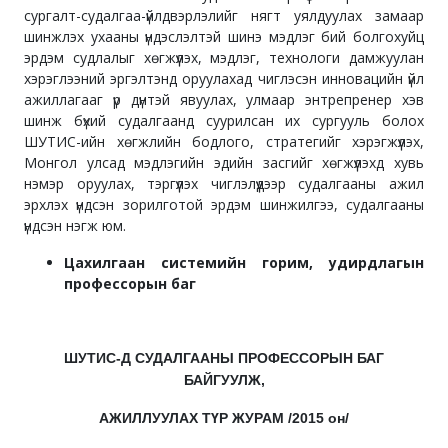
сургалт-судалгаа-үйлдвэрлэлийг нягт уялдуулах замаар
шинжлэх ухааны үндэслэлтэй шинэ мэдлэг бий болгохуйц
эрдэм судлалыг хөгжүүлэх, мэдлэг, технологи дамжуулан
хэрэглээний эргэлтэнд оруулахад чиглэсэн инновацийн үйл
ажиллагааг үр дүнтэй явуулах, улмаар энтрепренер хэв
шинж бүхий судалгаанд суурилсан их сургууль болох
ШУТИС-ийн хөгжлийн бодлого, стратегийг хэрэгжүүлэх,
Монгол улсад мэдлэгийн эдийн засгийг хөгжүүлэхд хувь
нэмэр оруулах, тэргүүлэх чиглэлүүдээр судалгааны ажил
эрхлэх үндсэн зорилготой эрдэм шинжилгээ, судалгааны
үндсэн нэгж юм.
Цахилгаан системийн горим, удирдлагын
профессорын баг
ШУТИС-Д СУДАЛГААНЫ ПРОФЕССОРЫН БАГ
БАЙГУУЛЖ,
АЖИЛЛУУЛАХ ТҮР ЖУРАМ /2015 он/