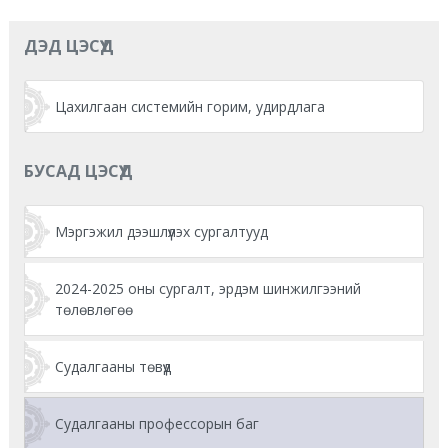
ДЭД ЦЭСҮҮД
Цахилгаан системийн горим, удирдлага
БУСАД ЦЭСҮҮД
Мэргэжил дээшлүүлэх сургалтууд
2024-2025 оны сургалт, эрдэм шинжилгээний
төлөвлөгөө
Судалгааны төвүүд
Судалгааны профессорын баг