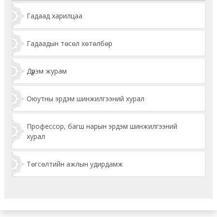
Гадаад харилцаа
Гадаадын төсөл хөтөлбөр
Дүрэм журам
Оюутны эрдэм шинжилгээний хурал
Профессор, багш нарын эрдэм шинжилгээний
хурал
Төгсөлтийн ажлын удирдамж