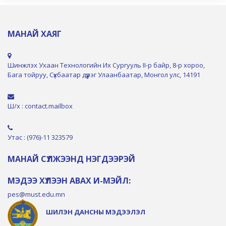
МАНАЙ ХАЯГ
Шинжлэх Ухаан Технологийн Их Сургууль II-р байр, 8-р хороо,
Бага тойруу, Сүхбаатар дүүрэг Улаанбаатар, Монгол улс, 14191
Ш/х : contact.mailbox
Утас : (976)-11 323579
МАНАЙ СҮЛЖЭЭНД НЭГДЭЭРЭЙ
МЭДЭЭ ХҮЛЭЭН АВАХ И-МЭЙЛ:
pes@must.edu.mn
ШИЛЭН ДАНСНЫ МЭДЭЭЛЭЛ