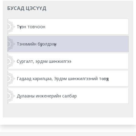
БУСАД ЦЭСҮҮД
Түүхэн товчоон
Тэнхмийн бүрэлдэхүүн
Сургалт, эрдэм шинжилгээ
Гадаад харилцаа, Эрдэм шинжилгээний төвүүд
Дулааны инженерийн салбар