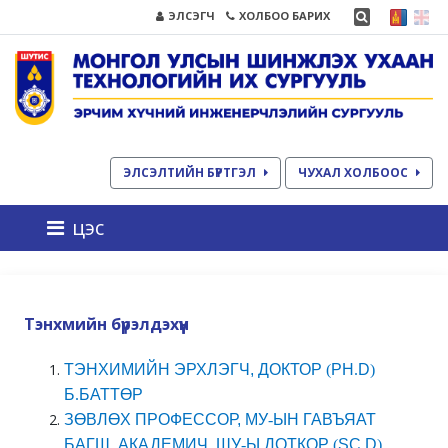
ЭЛСЭГЧ
ХОЛБОО БАРИХ
ЭЛСЭЛТИЙН БҮРТГЭЛ
ЧУХАЛ ХОЛБООС
цэс
Тэнхмийн бүрэлдэхүүн
ТЭНХИМИЙН
ЭРХЛЭГЧ, ДОКТОР
(
PH
.
D
)
Б
.
БАТТӨР
ЗӨВЛӨХ ПРОФЕССОР,
МУ
-
ЫН ГАВЪЯАТ
БАГШ, АКАДЕМИЧ, ШУ
-
Ы ДОТКОР
(
SC
.
D
)
,