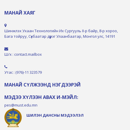
МАНАЙ ХАЯГ
Шинжлэх Ухаан Технологийн Их Сургууль II-р байр, 8-р хороо,
Бага тойруу, Сүхбаатар дүүрэг Улаанбаатар, Монгол улс, 14191
Ш/х : contact.mailbox
Утас : (976)-11 323579
МАНАЙ СҮЛЖЭЭНД НЭГДЭЭРЭЙ
МЭДЭЭ ХҮЛЭЭН АВАХ И-МЭЙЛ:
pes@must.edu.mn
ШИЛЭН ДАНСНЫ МЭДЭЭЛЭЛ