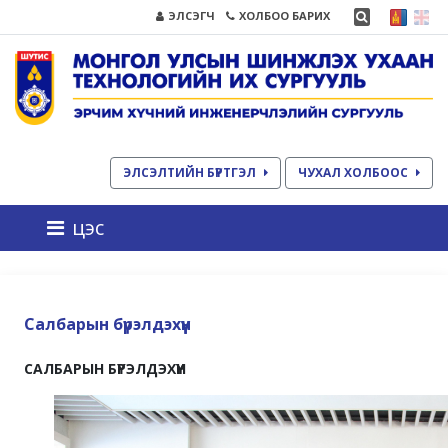
ЭЛСЭГЧ
ХОЛБОО БАРИХ
ЭЛСЭЛТИЙН БҮРТГЭЛ
ЧУХАЛ ХОЛБООС
цэс
Салбарын бүрэлдэхүүн
САЛБАРЫН БҮРЭЛДЭХҮҮН