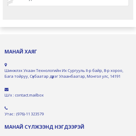
МАНАЙ ХАЯГ
Шинжлэх Ухаан Технологийн Их Сургууль II-р байр, 8-р хороо,
Бага тойруу, Сүхбаатар дүүрэг Улаанбаатар, Монгол улс, 14191
Ш/х : contact.mailbox
Утас : (976)-11 323579
МАНАЙ СҮЛЖЭЭНД НЭГДЭЭРЭЙ