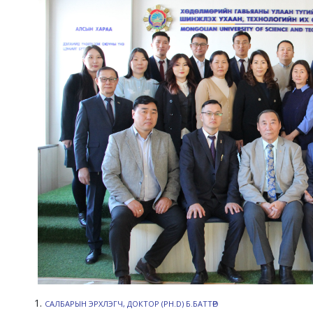
САЛБАРЫН ЭРХЛЭГЧ, ДОКТОР (PH.D) Б.БАТТӨР