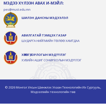
МЭДЭЭ ХҮЛЭЭН АВАХ И-МЭЙЛ:
pes@must.edu.mn
ШИЛЭН ДАНСНЫ МЭДЭЭЛЭЛ
АВИЛГАТАЙ ТЭМЦЭХ ГАЗАР
ШУДАРГА НИЙГМИЙН ТӨЛӨӨ ХАМТДАА
ХӨРӨНГӨ, ОРЛОГЫН МЭДҮҮЛЭГ
ХУВИЙН АШИГ СОНИРХОЛЫН МЭДҮҮЛЭГ
© 2026 Монгол Улсын Шинжлэх Ухаан Технологийн Их Сургууль,
Мэдээллийн технологийн төв