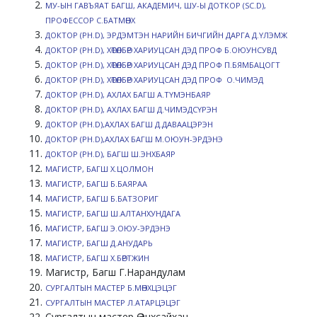
МУ-ЫН ГАВЪЯАТ БАГШ, АКАДЕМИЧ, ШУ-Ы ДОТКОР (SC.D),
ПРОФЕССОР С.БАТМӨНХ
ДОКТОР (PH.D), ЭРДЭМТЭН НАРИЙН БИЧГИЙН ДАРГА Д.ҮЛЭМЖ
ДОКТОР (PH.D), ХӨТӨЛБӨР ХАРИУЦСАН ДЭД ПРОФ Б.ОЮУНСУВД
ДОКТОР (PH.D), ХӨТӨЛБӨР ХАРИУЦСАН ДЭД ПРОФ П.БЯМБАЦОГТ
ДОКТОР (PH.D), ХӨТӨЛБӨР ХАРИУЦСАН ДЭД ПРОФ О.ЧИМЭД
ДОКТОР (PH.D), АХЛАХ БАГШ А.ТҮМЭНБАЯР
ДОКТОР (PH.D), АХЛАХ БАГШ Д.ЧИМЭДСҮРЭН
ДОКТОР (PH.D),
АХЛАХ БАГШ Д.ДАВААЦЭРЭН
ДОКТОР (PH.D),АХЛАХ БАГШ М.ОЮУН-ЭРДЭНЭ
ДОКТОР (PH.D), БАГШ Ш.ЭНХБАЯР
МАГИСТР, БАГШ Х.ЦОЛМОН
МАГИСТР, БАГШ Б.БАЯРАА
МАГИСТР, БАГШ Б.БАТЗОРИГ
МАГИСТР, БАГШ Ш.АЛТАНХУНДАГА
МАГИСТР,
БАГШ Э.ОЮУ-ЭРДЭНЭ
МАГИСТР,
БАГШ Д.АНУДАРЬ
МАГИСТР, БАГШ Х.БӨРТЖИН
Магистр, Багш Г.Нарандулам
СУРГАЛТЫН МАСТЕР Б.МӨНХЦЭЦЭГ
СУРГАЛТЫН МАСТЕР Л.АТАРЦЭЦЭГ
Сургалтын мастер Ө.Энхсайхан