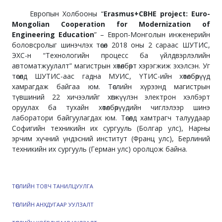
Европын Холбооны “
Erasmus+CBHE project: Euro-
Mongolian Cooperation for Modernization of
Engineering Education
” – Европ-Монголын инженерийн
боловсролыг шинэчлэх төсөл 2018 оны 2 сараас ШУТИС,
ЭХС-н “Технологийн процесс ба үйлдвэрлэлийн
автоматжуулалт” магистрын хөтөлбөрт хэрэгжиж эхэлсэн. Уг
төсөлд ШУТИС-аас гадна МУИС, ҮТИС-ийн хөтөлбөрүүд
хамрагдаж байгаа юм. Төслийн хүрээнд магистрын
түвшиний 22 хичээлийг хөгжүүлэн электрон хэлбэрт
оруулах ба тухайн хөтөлбөрүүдийн чиглэлээр шинэ
лаборатори байгуулагдах юм. Төсөлд хамтрагч талуудаар
Софигийн техникийн их сургууль (Болгар улс), Нарны
эрчим хүчний үндэсний институт (Франц улс), Берлиний
техникийн их сургууль (Герман улс) оролцож байна.
ТӨСЛИЙН ТОВЧ ТАНИЛЦУУЛГА
ТӨСЛИЙН АНХДУГААР УУЛЗАЛТ