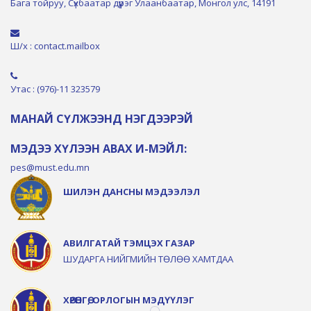
Бага тойруу, Сүхбаатар дүүрэг Улаанбаатар, Монгол улс, 14191
Ш/х : contact.mailbox
Утас : (976)-11 323579
МАНАЙ СҮЛЖЭЭНД НЭГДЭЭРЭЙ
МЭДЭЭ ХҮЛЭЭН АВАХ И-МЭЙЛ:
pes@must.edu.mn
ШИЛЭН ДАНСНЫ МЭДЭЭЛЭЛ
АВИЛГАТАЙ ТЭМЦЭХ ГАЗАР
ШУДАРГА НИЙГМИЙН ТӨЛӨӨ ХАМТДАА
ХӨРӨНГӨ, ОРЛОГЫН МЭДҮҮЛЭГ