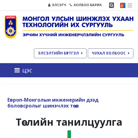
ЭЛСЭГЧ
ХОЛБОО БАРИХ
ЭЛСЭЛТИЙН БҮРТГЭЛ
ЧУХАЛ ХОЛБООС
цэс
Европ-Монголын инженерийн дээд
боловсролыг шинэчлэх төсөл
Төслийн танилцуулга