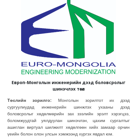
Европ-Монголын инженерийн дээд боловсролыг
шинэчлэх төсөл
Төслийн зорилго:
Монголын зорилтот их дээд
сургуулиудад инженерийн шинжлэх ухааны дээд
боловсролыг хөдөлмөрийн зах зээлийн эрэлт хэрэгцээ,
боломжуудтай уялдуулан шинэчлэн, цахим сургалтыг
ашиглан виртуал шилжилт хөдөлгөөн хийх замаар орчин
үеийн болон олон улсын хэмжээнд хүргэх явдал юм.