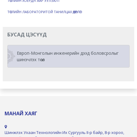
ТӨСЛИЙН ХОЁРДУГААР УУЛЗАЛТ
ТӨСЛИЙН ЛАБОРАТОРИТОЙ ТАНИЛЦАХ ӨДӨРЛӨГ
БУСАД ЦЭСҮҮД
Европ-Монголын инженерийн дээд боловсролыг
шинэчлэх төсөл
МАНАЙ ХАЯГ
Шинжлэх Ухаан Технологийн Их Сургууль II-р байр, 8-р хороо,