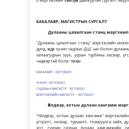
6 мэргэжлийн хөтөлбөрөөр дамжуулан сургалт явуу
БАКАЛАВР, МАГИСТРЫН СУРГАЛТ
Дулааны цахилгаан станц мэргэжил
“Дулааны цахилгаан станц” мэргэжлийн инжен
дунд, өндөр хүчин чадлын ДЦС-ын болон дулаан
халаагуурын зуух, уурын турбины засвар, уг
чадвартай болж төгсөнө.
БАКАЛАВР - D07130201
ЭЧНЭЭ -D07130201
СУДЛААЧ МАГИСТР - E07130201
МЭРГЭЖЛИЙН МАГИСТР - E07130201
Үйлдвэр, хотын дулаан хангамж мэр
“Үйлдвэр, хотын дулаан хангамж” мэргэжлийн 
угсралт, засвар, туршилт, тохируулга хийх, 
хот, суурин газрын дулаан хамгамжийн си