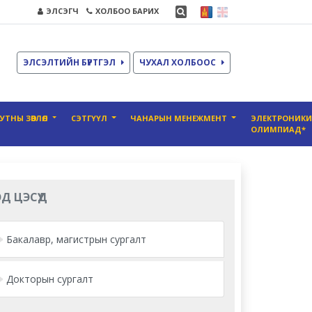
ЭЛСЭГЧ
ХОЛБОО БАРИХ
ЭЛСЭЛТИЙН БҮРТГЭЛ
ЧУХАЛ ХОЛБООС
УТНЫ ЗӨВЛӨЛ
СЭТГҮҮЛ
ЧАНАРЫН МЕНЕЖМЕНТ
ЭЛЕКТРОНИК
ОЛИМПИАД*
Д ЦЭСҮҮД
Бакалавр, магистрын сургалт
Докторын сургалт