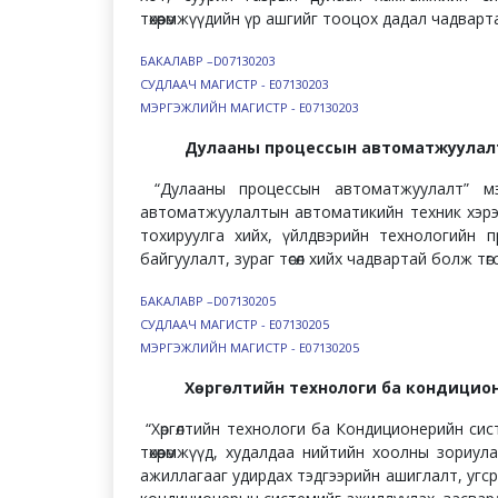
төхөөрөмжүүдийн үр ашгийг тооцох дадал чадвартай 
БАКАЛАВР –D07130203
СУДЛААЧ МАГИСТР - Е07130203
МЭРГЭЖЛИЙН МАГИСТР - Е07130203
Дулааны процессын автоматжуулал
“Дулааны процессын автоматжуулалт” м
автоматжуулалтын автоматикийн техник хэрэг
тохируулга хийх, үйлдвэрийн технологийн 
байгуулалт, зураг төсөл хийх чадвартай болж төгсө
БАКАЛАВР –D07130205
СУДЛААЧ МАГИСТР
- Е07130205
МЭРГЭЖЛИЙН МАГИСТР
- Е07130205​
Хөргөлтийн технологи ба кондицио
“Хөргөлтийн технологи ба Кондиционерийн сис
төхөөрөмжүүд, худалдаа нийтийн хоолны зориул
ажиллагааг удирдах тэдгээрийн ашиглалт, угср