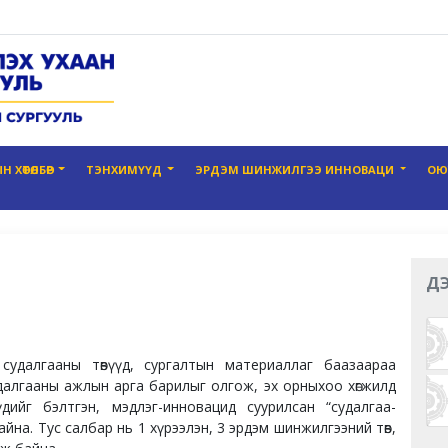
 ХӨТӨЛБӨР
ТЭНХИМҮҮД
ЭРДЭМ ШИНЖИЛГЭЭ ИННОВАЦИ
ОЮ
ДЭ
далгааны төвүүд, сургалтын материаллаг баазаараа
алгааны ажлын арга барилыг олгож, эх орныхоо хөгжилд
ийг бэлтгэн, мэдлэг-инновацид суурилсан “судалгаа-
байна. Тус салбар нь 1 хүрээлэн, 3 эрдэм шинжилгээний төв,