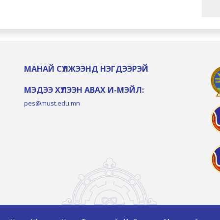
МАНАЙ СҮЛЖЭЭНД НЭГДЭЭРЭЙ
МЭДЭЭ ХҮЛЭЭН АВАХ И-МЭЙЛ:
pes@must.edu.mn