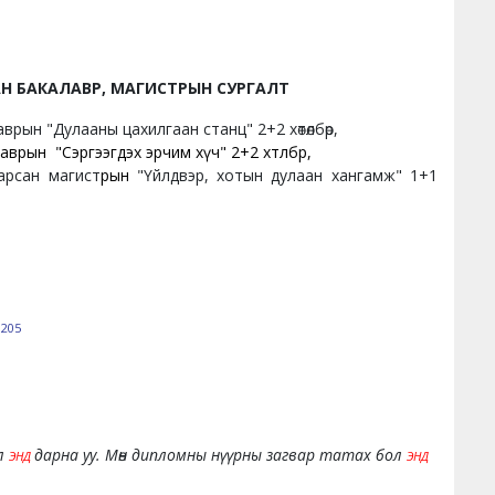
Н БАКАЛАВР, МАГИСТРЫН СУРГАЛТ
ын "Дулааны цахилгаан станц" 2+2 хөтөлбөр,
ын "Сэргээгдэх эрчим хүч" 2+2 хөтөлбөр,
арсан магист
рын
"Үйлдвэр, хотын дулаан хангамж" 1+1
205
ол
дарна уу. Мөн дипломны нүүрны загвар татах бол
ЭНД
ЭНД