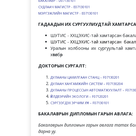
БАКАЛАВР - D07130101
СУДЛААЧ МАГИСТР - Е07130101
МЭРГЭЖЛИЙН МАГИСТР - Е07130101​
ГАДААДЫН ИХ СУРГУУЛИУДТАЙ ХАМТАРСА
ШУТИС - ХХЦЭХИС-тай хамтарсан бакалавр
ШУТИС - ХХЦЭХИС-тай хамтарсан бакалавр
Уралын холбооны их сургуультай хамт
хөтөлбөр
ДОКТОРЫН СУРГАЛТ:
ДУЛААНЫ ЦАХИЛГААН СТАНЦ – F07130201
ДУЛААН ХАНГАМЖИЙН СИСТЕМ – F07130204
ДУЛААНЫ ПРОЦЕССЫН АВТОМАТЖУУЛАЛТ – F07130
ҮЙЛДВЭРИЙН ЭКОЛОГИ – F07120201
СЭРГЭЭГДЭХ ЭРЧИМ ХҮЧ – F07130101
БАКАЛАВРЫН ДИПЛОМЫН ГАРЫН АВЛАГА:
Бакалаврын дипломын гарын авлага татах б
дарна уу.