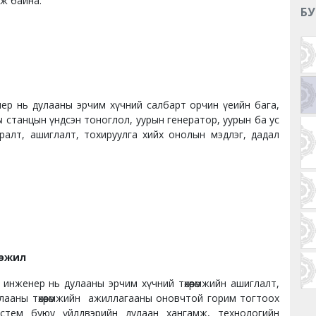
лж байна.
БУ
ер нь дулааны эрчим хүчний салбарт орчин үеийн бага,
ы станцын үндсэн тоноглол, уурын генератор, уурын ба ус
сралт, ашиглалт, тохируулга хийх онолын мэдлэг, дадал
гэжил
инженер нь дулааны эрчим хүчний төхөөрөмжийн ашиглалт,
дулааны төхөөрөмжийн ажиллагааны оновчтой горим тогтоох
стем буюу үйлдвэрийн дулаан хангамж, технологийн