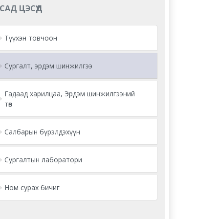
САД ЦЭСҮҮД
Түүхэн товчоон
Сургалт, эрдэм шинжилгээ
Гадаад харилцаа, Эрдэм шинжилгээний
төв
Салбарын бүрэлдэхүүн
Сургалтын лаборатори
Ном сурах бичиг