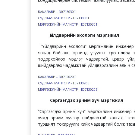
кондиционерын системийг ажиллуулах, засварлах,
БАКАЛАВР – D07130301
СУДЛААЧ МАГИСТР - Е07130301
МЭРГЭЖЛИЙН МАГИСТР - Е07130301​
Үйлдвэрийн экологи мэргэжил
“Үйлдвэрийн экологи” мэргэжлийн инженер 
явцад байгаль орчинд үзүүлэх сөрөг нөлөөлөлд
тодорхойлох мэдлэг чадвартай, цэвэр үйл
шийдвэрлэх чадамжтай үйлдвэрлэлийн аль ч салб
БАКАЛАВР – D07120201
СУДЛААЧ МАГИСТР - Е07130205
МЭРГЭЖЛИЙН МАГИСТР - Е07130205​
Сэргээгдэх эрчим хүч мэргэжил
“Сэргээгдэх эрчим хүч” мэргэжлийн инженер н
хямд эрчим хүчээр найдвартай хангах, техни
туршилт тохируулга хийх чадвартай болж төгсө