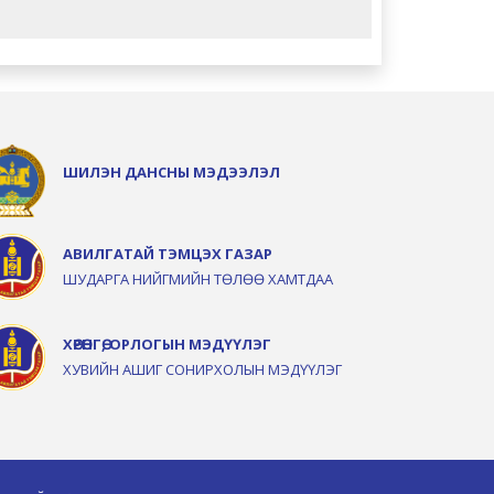
ШИЛЭН ДАНСНЫ МЭДЭЭЛЭЛ
АВИЛГАТАЙ ТЭМЦЭХ ГАЗАР
ШУДАРГА НИЙГМИЙН ТӨЛӨӨ ХАМТДАА
ХӨРӨНГӨ, ОРЛОГЫН МЭДҮҮЛЭГ
ХУВИЙН АШИГ СОНИРХОЛЫН МЭДҮҮЛЭГ