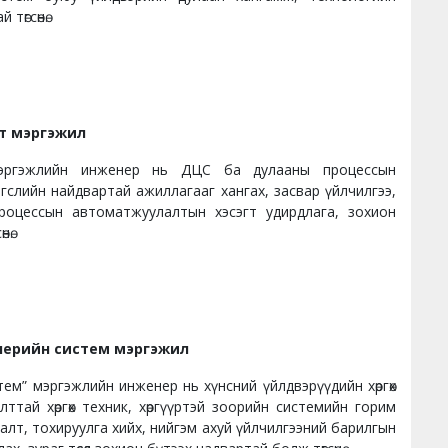
төгсөнө.
т мэргэжил
эргэжлийн инженер нь ДЦС ба дулааны процессын
слийн найдвартай ажиллагааг хангах, засвар үйлчилгээ,
процессын автоматжуулалтын хэсэгт удирдлага, зохион
нө.
нерийн систем мэргэжил
тем” мэргэжлийн инженер нь хүнсний үйлдвэрүүдийн хөргөх
алттай хөргөх техник, хөргүүртэй зоорийн системийн горим
алт, тохируулга хийх, нийгэм ахуй үйлчилгээний барилгын