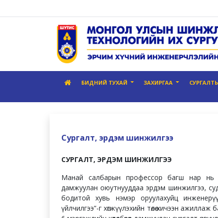
БИДНИЙ ТУХАЙ
ЗАХИРГАА
СУРГАЛТЫН
Сургалт, эрдэм шинжилгээ
СУРГАЛТ, ЭРДЭМ ШИНЖИЛГЭЭ
Манай салбарын профессор багш нар нь су
дамжуулан оюутнууддаа эрдэм шинжилгээ, суд
бодитой хувь нэмэр оруулахуйц инженерүүд
үйлчилгээ”-г хөгжүүлэхийн төлөө хичээн ажиллаж 