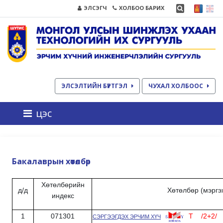
ЭЛСЭГЧ
ХОЛБОО БАРИХ
ЭЛСЭЛТИЙН БҮРТГЭЛ
ЧУХАЛ ХОЛБООС
цэс
Бакалаврын хөтөлбөр
Хөтөлбөрийн
д/д
Хөтөлбөр (мэргэ
индекс
1
071301
T /2+2/
СЭРГЭЭГДЭХ ЭРЧИМ ХҮЧ