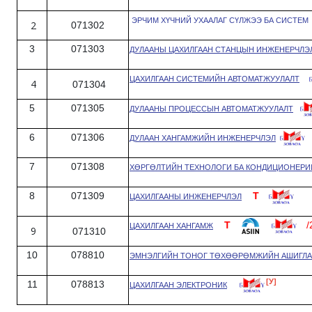
ЭРЧИМ ХҮЧНИЙ УХААЛАГ СҮЛЖЭЭ БА СИСТЕМ
2
071302
3
071303
ДУЛААНЫ ЦАХИЛГААН СТАНЦЫН ИНЖЕНЕРЧЛЭ
ЦАХИЛГААН СИСТЕМИЙН АВТОМАТЖУУЛАЛТ
4
071304
5
071305
ДУЛААНЫ ПРОЦЕССЫН АВТОМАТЖУУЛАЛТ
6
071306
ДУЛААН ХАНГАМЖИЙН ИНЖЕНЕРЧЛЭЛ
7
071308
ХӨРГӨЛТИЙН ТЕХНОЛОГИ БА КОНДИЦИОНЕРИ
8
071309
T
ЦАХИЛГААНЫ ИНЖЕНЕРЧЛЭЛ
T
/
ЦАХИЛГААН ХАНГАМЖ
9
071310
10
078810
ЭМНЭЛГИЙН ТОНОГ ТӨХӨӨРӨМЖИЙН АШИГЛА
[У]
11
078813
ЦАХИЛГААН ЭЛЕКТРОНИК