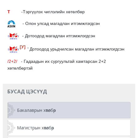
T
-Тэргүүлэх чиглэлийн хөтөлбөр
- Олон улсад магадлан итгэмжлэгдсэн
- Дотоодод магадлан итгэмжлэгдсэн
[У]
-
Дотоодод урьдчилсан магадлан итгэмжлэгдсэн
/2+2/
- Гадаадын их сургуультай хамтарсан 2+2
хөтөлбөртэй
БУСАД ЦЭСҮҮД
Бакалаврын хөтөлбөр
Магистрын хөтөлбөр