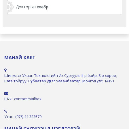
Докторын хөтөлбөр
МАНАЙ ХАЯГ
Шинжлэх Ухаан Технологийн Их Сургууль II-р байр, 8-р хороо,
Бага тойруу, Сүхбаатар дүүрэг Улаанбаатар, Монгол улс, 14191
Ш/х : contact.mailbox
Утас : (976)-11 323579
МАНАЙ СҮЛЖЭЭНД НЭГДЭЭРЭЙ