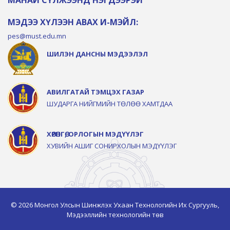
МЭДЭЭ ХҮЛЭЭН АВАХ И-МЭЙЛ:
pes@must.edu.mn
ШИЛЭН ДАНСНЫ МЭДЭЭЛЭЛ
АВИЛГАТАЙ ТЭМЦЭХ ГАЗАР
ШУДАРГА НИЙГМИЙН ТӨЛӨӨ ХАМТДАА
ХӨРӨНГӨ, ОРЛОГЫН МЭДҮҮЛЭГ
ХУВИЙН АШИГ СОНИРХОЛЫН МЭДҮҮЛЭГ
© 2026 Монгол Улсын Шинжлэх Ухаан Технологийн Их Сургууль,
Мэдээллийн технологийн төв