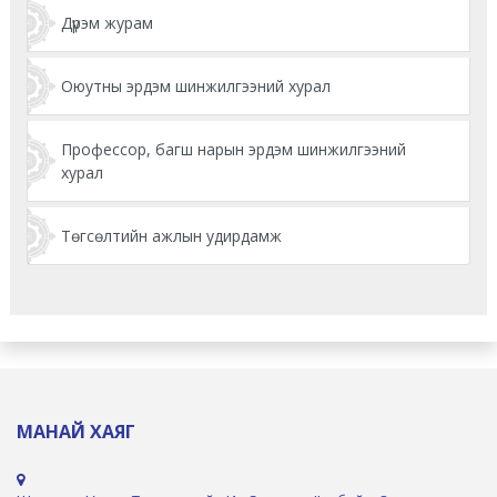
Дүрэм журам
Оюутны эрдэм шинжилгээний хурал
Профессор, багш нарын эрдэм шинжилгээний
хурал
Төгсөлтийн ажлын удирдамж
МАНАЙ ХАЯГ