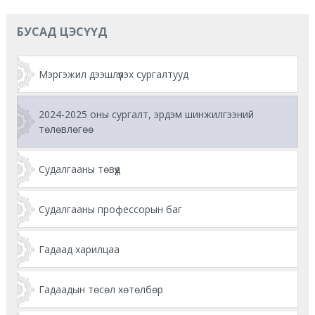
БУСАД ЦЭСҮҮД
Мэргэжил дээшлүүлэх сургалтууд
2024-2025 оны сургалт, эрдэм шинжилгээний
төлөвлөгөө
Судалгааны төвүүд
Судалгааны профессорын баг
Гадаад харилцаа
Гадаадын төсөл хөтөлбөр