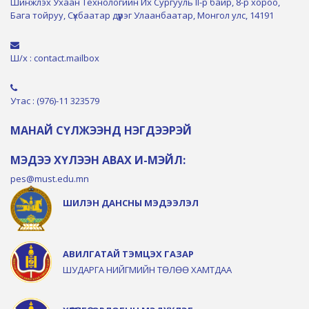
Шинжлэх Ухаан Технологийн Их Сургууль II-р байр, 8-р хороо,
Бага тойруу, Сүхбаатар дүүрэг Улаанбаатар, Монгол улс, 14191
Ш/х : contact.mailbox
Утас : (976)-11 323579
МАНАЙ СҮЛЖЭЭНД НЭГДЭЭРЭЙ
МЭДЭЭ ХҮЛЭЭН АВАХ И-МЭЙЛ:
pes@must.edu.mn
ШИЛЭН ДАНСНЫ МЭДЭЭЛЭЛ
АВИЛГАТАЙ ТЭМЦЭХ ГАЗАР
ШУДАРГА НИЙГМИЙН ТӨЛӨӨ ХАМТДАА