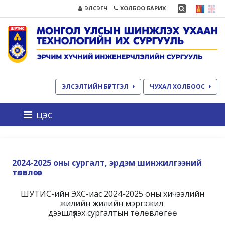
ЭЛСЭГЧ
ХОЛБОО БАРИХ
ЭЛСЭЛТИЙН БҮРТГЭЛ
ЧУХАЛ ХОЛБООС
цэс
2024-2025 оны сургалт, эрдэм шинжилгээний
төлөвлөгөө
ШУТИС-ийн ЭХС-иас 2024-2025 оны хичээлийн
жилийн жилийн мэргэжил
дээшлүүлэх сургалтын төлөвлөгөө