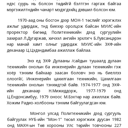
үндэс суурь нь болсон төдийгүй бэлтгэн гаргаж байгаа
мэргэжилтнүүдийн чанарт мэдэгдэхүйц дэвшил болсон юм.
1970-аад оны босгон дээр МОН-1 төслийг хэрэгжүүлэх
ажлыг удирдаж, түүнд биеээр оролцож байсан МУИС-ийн
проректор бөгөөд Политехникийн дээд сургуулийн
захирал Л.Дугаржав, хичээл ангийн эрхлэгч Б.Лувсанцэрэн
нар манай хамт олныг удирдаж МУИС-ийн ЭХФ-ийн
деканаар Ц.Цэдэндамбаа ажиллаж байлаа.
Энэ үед ЭХФ Дулааны /сайдын тушаалд дулаан
техникийн онолын ба инженерийн дулаан техникийн гэж
хоёр тэнхим байхаар заасан боловч энэ нь биеллээ
олоогүй/, Инженерийн цахилгаан техникийн, Цахилгаан
техникийн онолын тэнхмүүдтэй байв. 1974-1977 онд ЭХФ-
ийн деканаар Н.Мижиддорж, 1977-1979 онд
Ц.Ёндонсамбуу, 1979 оноос М.Бэхтөр нар ажиллаж байв.
Хожим Радио-холбооны тэнхим байгуулагдсан юм.
Монгол улсад Политехникийн дээд сургууль
байгуулах НҮБ-ийн “Мон-1” төсөл хэрэгжиж дуусан 1982
онд МАХН-ын Төв хорооны Улс төрийн товчооны 227