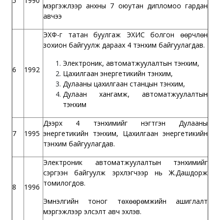
5
1990
мэргэжлээр анхны 7 оюутан дипломоо гардан
авчээ
ЭХФ-г татан буулгаж ЭХИС болгон өөрчлөн
зохион байгуулж дараах 4 тэнхим байгуулагдав.
Электроник, автоматжуулалтын тэнхим,
6
1992
Цахилгаан энергетикийн тэнхим,
Дулааны цахилгаан станцын тэнхим,
Дулаан хангамж, автоматжуулалтын
тэнхим
Дээрх 4 тэнхимийг нэгтгэн Дулааны
7
1995
энергетикийн тэнхим, Цахилгаан энергетикийн
тэнхим байгуулагдав.
Электроник автоматжуулалтын тэнхимийг
сэргээн байгуулж эрхлэгчээр нь Ж.Дашдорж
томилогдов.
8
1996
Эмнэлгийн тоног төхөөрөмжийн ашиглалт
мэргэжлээр элсэлт авч эхлэв.