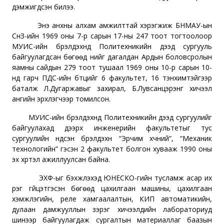
дэмжигдсэн билээ.
Энэ анхны алхам амжилттай хэрэгжиж БНМАУ-ын
СнЗ-ийн 1969 оны 7-р сарын 17-ны 247 тоот тогтоолоор
МУИС-ийн бүрэлдэхүүнд Политехникийн дээд сургууль
байгуулагдсан бөгөөд үүнийг дагалдан Ардын боловсролын
яамны сайдын 279 тоот тушаал 1969 оны 10-р сарын 10-
нд гарч ПДС-ийн бүтцийг 6 факультет, 16 тэнхимтэйгээр
баталж Л.Дугаржавыг захирал, Б.Лувсанцэрэнг хичээл
ангийн эрхлэгчээр томилсон.
МУИС-ийн бүрэлдэхүүнд Политехникийн дээд сургуулийг
байгуулахад дээрх инженерийн факультетыг тус
сургуулийн үндсэн бүрэлдэхүүн “Эрчим хүчний”, “Механик
технологийн” гэсэн 2 факультет болгон хувааж 1990 оны
эх хүртэл ажиллуулсан байна.
ЭХФ-ыг бэхжүүлэхэд ЮНЕСКО-гийн тусламж асар их
үүрэг гүйцэтгэсэн бөгөөд цахилгаан машины, цахилгаан
хэмжлэгийн, реле хамгаалалтын, КИП автоматикийн,
дулаан дамжууллын зэрэг хичээлүүдийн лабораториуд
шинээр байгуулагдаж сургалтын материаллаг баазын