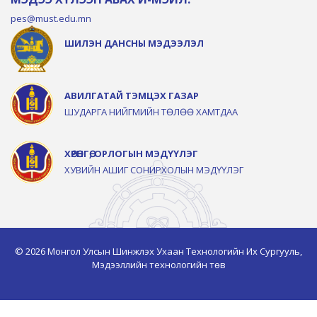
pes@must.edu.mn
ШИЛЭН ДАНСНЫ МЭДЭЭЛЭЛ
АВИЛГАТАЙ ТЭМЦЭХ ГАЗАР
ШУДАРГА НИЙГМИЙН ТӨЛӨӨ ХАМТДАА
ХӨРӨНГӨ, ОРЛОГЫН МЭДҮҮЛЭГ
ХУВИЙН АШИГ СОНИРХОЛЫН МЭДҮҮЛЭГ
© 2026 Монгол Улсын Шинжлэх Ухаан Технологийн Их Сургууль,
Мэдээллийн технологийн төв