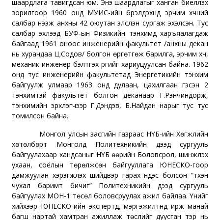
шаардлага тавигдсан юм. Энэ шаардлагыг ханган биелүүлэх
зорилгоор 1960 онд МУИС-ийн бүрэлдэхүүнд эрчим хүчний
салбар нээж анхны 42 оюутан элсүүлэн сургаж эхэлсэн. Тус
салбар эхлээд БУФ-ын Физикийн тэнхимд харъяалагдаж
байгаад 1961 оноос инженерийн факультет /анхны декан
нь хурандаа Ц.Содов/ болгон өргөтгөж барилга, эрчим хүч,
механик инженер бэлтгэх үүргийг хариуцуулсан байна. 1962
онд тус инженерийн факультетад Энергетикийн тэнхим
байгуулж улмаар 1963 онд дулаан, цахилгаан гэсэн 2
тэнхимтэй факультет болгон деканаар Г.Рэнчиндорж,
тэнхимийн эрхлэгчээр Г.Дэндэв, Б.Найдан нарыг тус тус
томилсон байна.
Монгол улсын засгийн газраас НҮБ-ийн Хөгжлийн
хөтөлбөрт Монголд Политехникийн дээд сургууль
байгуулахаар хандсаныг НҮБ өөрийн Боловсрол, шинжлэх
ухаан, соёлын төрөлжсөн байгууллага ЮНЕСКО-гоор
дамжуулан хэрэгжүүлэх шийдвэр гарах үндэс болсон “түүхэн
чухал баримт бичиг” Политехникийн дээд сургууль
байгуулах МОН-1 төсөл боловсруулах ажил байлаа. Үүнийг
хийхээр ЮНЕСКО-ийн экспертүүд, мэргэжилтнүүд ирж манай
багш нартай хамтран ажиллаж төслийг дуусган тэр нь