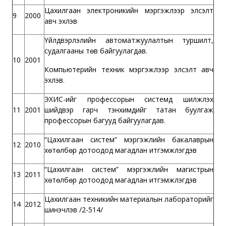
Цахилгаан электроникийн мэргэжлээр элсэлт
9
2000
авч эхлэв
Үйлдвэрлэлийн автоматжуулалтын туршилт,
судалгааны төв байгуулагдав.
10
2001
Компьютерийн техник мэргэжлээр элсэлт авч
эхлэв.
ЭХИС-ийг профессорын системд шилжүүлэх
11
2001
шийдвэр гарч тэнхимүүдийг татан буулгаж
профессорын багууд байгуулагдав.
“Цахилгаан систем” мэргэжлийн бакалаврын
12
2010
хөтөлбөр дотоодод магадлан итгэмжлэгдэв
“Цахилгаан систем” мэргэжлийн магистрын
13
2011
хөтөлбөр дотоодод магадлан итгэмжлэгдэв
Цахилгаан техникийн материалын лабораторийг
14
2012
шинэчлэв /2-514/