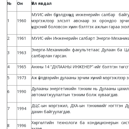
№
Он
Үйл явдал
МУИС-ийн бүрэлдэхүүнд инженерийн салбар байг
1
1960
мэргэжлээр элсэлт авснаар эх орондоо эрчи
үндэсний боловсон хүчин бэлтгэх ажлын гараа эхэл
2
1961
МУИС-ийн Инженерийн салбарт Энерги-Механики
Энерги-Механикийн факультетаас Дулаан ба Ца
3
1963
салбарлан гарсан.
4
1965
Анхны 14 “ДУЛААНЫ ИНЖЕНЕР”-ийг бэлтгэн төгсг
5
1973
Аж үйлдвэрийн дулааны эрчим хүчний мэргэжлээр э
Дулааны энергетикийн тэнхим нь Дулааны цахил
6
1990
автоматжуулалтын тэнхим болж хуваагдав.
ДЦС-ын мэргэжил, ДХА-ын тэнхимийг нэгтгэн Д
7
1994
дахин байгуулагдав.
Хөргөлтийн технологи ба кондиционерын сис
8
1996
эхлэв.