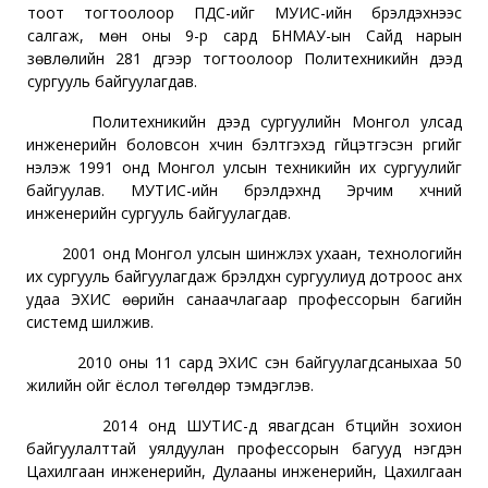
тоот тогтоолоор ПДС-ийг МУИС-ийн бүрэлдэхүүнээс
салгаж, мөн оны 9-р сард БНМАУ-ын Сайд нарын
зөвлөлийн 281 дүгээр тогтоолоор Политехникийн дээд
сургууль байгуулагдав.
Политехникийн дээд сургуулийн Монгол улсад
инженерийн боловсон хүчин бэлтгэхэд гүйцэтгэсэн үүргийг
үнэлэж 1991 онд Монгол улсын техникийн их сургуулийг
байгуулав. МУТИС-ийн бүрэлдэхүүнд Эрчим хүчний
инженерийн сургууль байгуулагдав.
2001 онд Монгол улсын шинжлэх ухаан, технологийн
их сургууль байгуулагдаж бүрэлдхүүн сургуулиуд дотроос анх
удаа ЭХИС өөрийн санаачлагаар профессорын багийн
системд шилжив.
2010 оны 11 сард ЭХИС үүсэн байгуулагдсаныхаа 50
жилийн ойг ёслол төгөлдөр тэмдэглэв.
2014 онд ШУТИС-д явагдсан бүтцийн зохион
байгуулалттай уялдуулан профессорын багууд нэгдэн
Цахилгаан инженерийн, Дулааны инженерийн, Цахилгаан