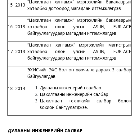
“Цахилгаан хангамж” мэргэжлийн бакалаврын
15
2013
хөтөлбөр дотоодод магадлан итгэмжлэгдэв
“Цахилгаан хангамж” мэргэжлийн бакалаврын
16
2013
хөтөлбөр олон улсын ASIIN, EUR-ACE
байгууллагуудаар магадлан итгэмжлэгдэв
“Цахилгаан хангамж” мэргэжлийн магистрын
17
2013
хөтөлбөр олон улсын ASIIN, EUR-ACE
байгууллагуудаар магадлан итгэмжлэгдэв
ЭХИС-ийг ЭХС болгон өөрчилж дараах 3 салбар
байгуулагдав.
Дулааны инженерийн салбар
18
2014
Цахилгааны инженерийн салбар
Цахилгаан техникийн салбар болон
зохион байгуулагджээ.
ДУЛААНЫ ИНЖЕНЕРИЙН САЛБАР