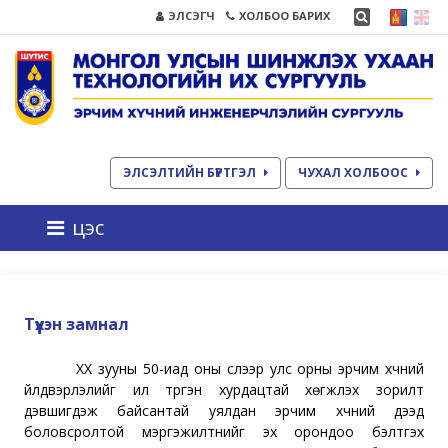
ЭЛСЭГЧ
ХОЛБОО БАРИХ
ЭЛСЭЛТИЙН БҮРТГЭЛ
ЧУХАЛ ХОЛБООС
цэс
Түүхэн замнал
XX зууны 50-иад оны сүүлээр улс орны эрчим хүчний
үйлдвэрлэлийг илүү түргэн хурдацтай хөгжүүлэх зорилт
дэвшигдэж байсантай уялдан эрчим хүчний дээд
боловсролтой мэргэжилтнийг эх орондоо бэлтгэх