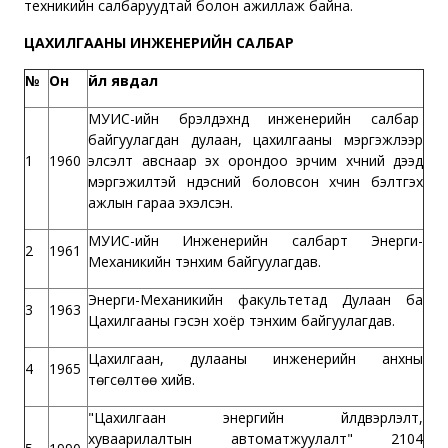
техникийн салбаруудтай болон ажиллаж байна.
ЦАХИЛГААНЫ ИНЖЕНЕРИЙН САЛБАР
№
Он
Үйл явдал
МУИС-ийн бүрэлдэхүүнд инженерийн салбар
байгуулагдан дулаан, цахилгааны мэргэжлээр
1
1960
элсэлт авснаар эх орондоо эрчим хүчний дээд
мэргэжилтэй үндэсний боловсон хүчин бэлтгэх
ажлын гараа эхэлсэн.
МУИС-ийн Инженерийн салбарт Энерги-
2
1961
Механикийн тэнхим байгуулагдав.
Энерги-Механикийн факультетад Дулаан ба
3
1963
Цахилгааны гэсэн хоёр тэнхим байгуулагдав.
Цахилгаан, дулааны инженерийн анхны
4
1965
төгсөлтөө хийв.
"Цахилгаан энергийн үйлдвэрлэлт,
хуваарилалтын автоматжуулалт" 2104