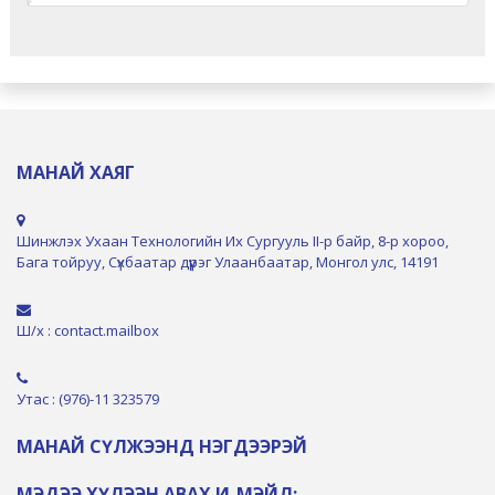
МАНАЙ ХАЯГ
Шинжлэх Ухаан Технологийн Их Сургууль II-р байр, 8-р хороо,
Бага тойруу, Сүхбаатар дүүрэг Улаанбаатар, Монгол улс, 14191
Ш/х : contact.mailbox
Утас : (976)-11 323579
МАНАЙ СҮЛЖЭЭНД НЭГДЭЭРЭЙ
МЭДЭЭ ХҮЛЭЭН АВАХ И-МЭЙЛ: