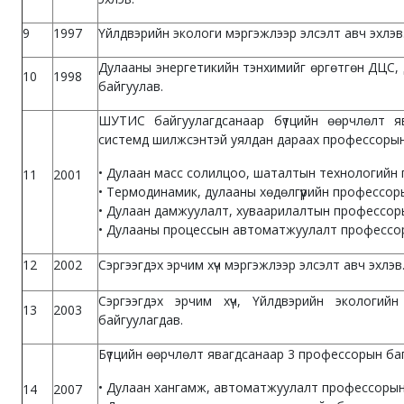
9
1997
Үйлдвэрийн экологи мэргэжлээр элсэлт авч эхлэв
Дулааны энергетикийн тэнхимийг өргөтгөн ДЦС, 
10
1998
байгуулав.
ШУТИС байгуулагдсанаар бүтцийн өөрчлөлт я
системд шилжсэнтэй уялдан дараах профессорын 
• Дулаан масс солилцоо, шаталтын технологийн
11
2001
• Термодинамик, дулааны хөдөлгүүрийн профессор
• Дулаан дамжуулалт, хуваарилалтын профессор
• Дулааны процессын автоматжуулалт профессо
12
2002
Сэргээгдэх эрчим хүч мэргэжлээр элсэлт авч эхлэв
Сэргээгдэх эрчим хүч, Үйлдвэрийн экологий
13
2003
байгуулагдав.
Бүтцийн өөрчлөлт явагдсанаар 3 профессорын баг
• Дулаан хангамж, автоматжуулалт профессорын
14
2007