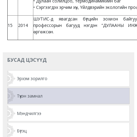
• Дулаан солилцоо, термодинамикийн баг
• Сэргээгдэх эрчим хүч, Үйлдвэрийн экологийн пр
ШУТИС-д явагдсан бүтцийн зохион байгуу
15
2014
профессорын багууд нэгдэн “ДУЛААНЫ ИН
өргөжсөн.
БУСАД ЦЭСҮҮД
Эрхэм зорилго
Түүхэн замнал
Мэндчилгээ
Бүтэц