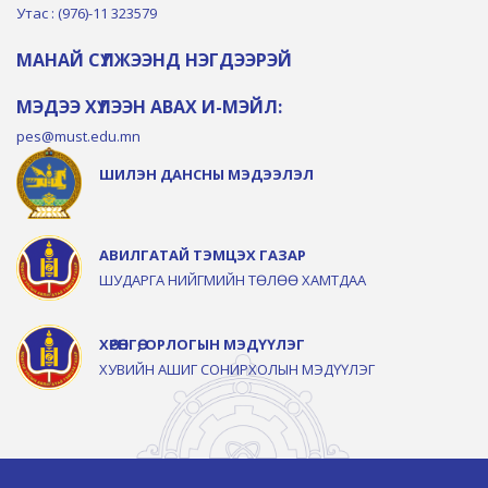
Утас : (976)-11 323579
МАНАЙ СҮЛЖЭЭНД НЭГДЭЭРЭЙ
МЭДЭЭ ХҮЛЭЭН АВАХ И-МЭЙЛ:
pes@must.edu.mn
ШИЛЭН ДАНСНЫ МЭДЭЭЛЭЛ
АВИЛГАТАЙ ТЭМЦЭХ ГАЗАР
ШУДАРГА НИЙГМИЙН ТӨЛӨӨ ХАМТДАА
ХӨРӨНГӨ, ОРЛОГЫН МЭДҮҮЛЭГ
ХУВИЙН АШИГ СОНИРХОЛЫН МЭДҮҮЛЭГ