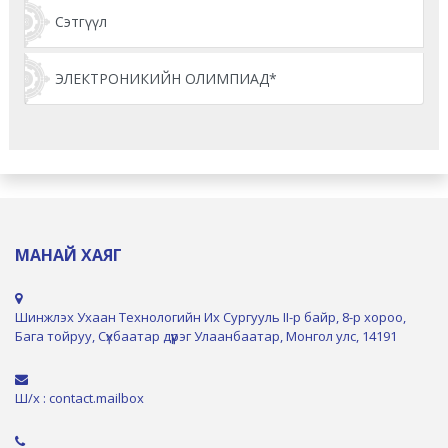
Сэтгүүл
ЭЛЕКТРОНИКИЙН ОЛИМПИАД*
МАНАЙ ХАЯГ
Шинжлэх Ухаан Технологийн Их Сургууль II-р байр, 8-р хороо,
Бага тойруу, Сүхбаатар дүүрэг Улаанбаатар, Монгол улс, 14191
Ш/х : contact.mailbox