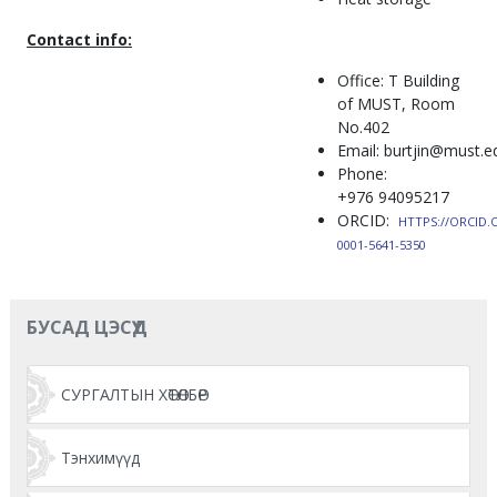
Contact info:
Office: T Building
of MUST, Room
No.402
Email: burtjin@must.
Phone:
+976 94095217
ORCID:
HTTPS://ORCID.
0001-5641-5350
БУСАД ЦЭСҮҮД
СУРГАЛТЫН ХӨТӨЛБӨР
Тэнхимүүд