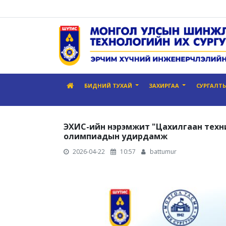
БИДНИЙ ТУХАЙ
ЗАХИРГАА
СУРГАЛТЫН
ЭХИС-ийн нэрэмжит "Цахилгаан техни
олимпиадын удирдамж
2026-04-22
10:57
battumur