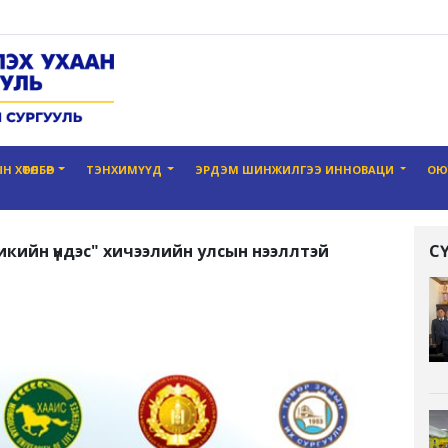
 ХӨТӨЛБӨР
ТЭНХИМҮҮД
ЭРДЭМ ШИНЖИЛГЭЭ ИННОВАЦИ
ОЮ
кийн үндэс" хичээлийн улсын нээллтэй
С