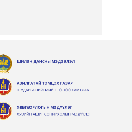
ШИЛЭН ДАНСНЫ МЭДЭЭЛЭЛ
АВИЛГАТАЙ ТЭМЦЭХ ГАЗАР
ШУДАРГА НИЙГМИЙН ТӨЛӨӨ ХАМТДАА
ХӨРӨНГӨ, ОРЛОГЫН МЭДҮҮЛЭГ
ХУВИЙН АШИГ СОНИРХОЛЫН МЭДҮҮЛЭГ