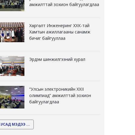
амжилттай зохион байгуулагдлаа
Хөргөлт Инженеринг ХХК-тай
Хамтын ажиллагааны санамж
бичиг байгууллаа
Эрдэм шинжилгээний хурал
“Улсын электроникийн XXII
олимпиад” амжилттай зохион
байгуулагдлаа
БУСАД МЭДЭЭ ...