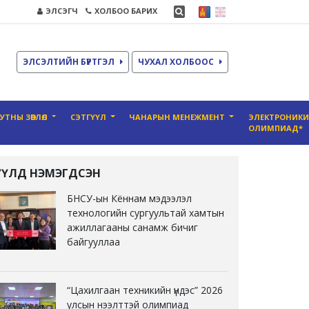
ЭЛСЭГЧ
ХОЛБОО БАРИХ
ЭЛСЭЛТИЙН БҮРТГЭЛ
ЧУХАЛ ХОЛБООС
УТНЫ ЗӨВЛӨЛ
СЭТГҮҮЛ
ЧАНАРЫН МЕНЕЖМЕНТ
ЭЛЕКТРОНИК
ОЛИМПИАД*
ҮҮЛД НЭМЭГДСЭН
БНСУ-ын Кённам мэдээлэл
технологийн сургуультай хамтын
ажиллагааны санамж бичиг
байгууллаа
“Цахилгаан техникийн үндэс” 2026
улсын нээлттэй олимпиад