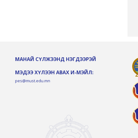
МАНАЙ СҮЛЖЭЭНД НЭГДЭЭРЭЙ
МЭДЭЭ ХҮЛЭЭН АВАХ И-МЭЙЛ:
pes@must.edu.mn