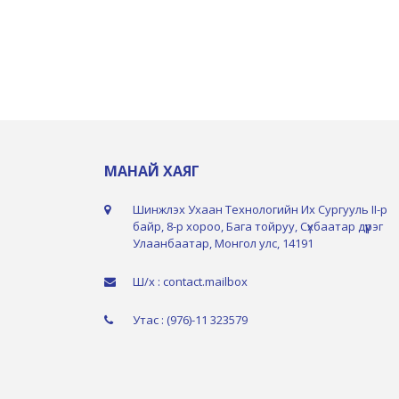
МАНАЙ ХАЯГ
Шинжлэх Ухаан Технологийн Их Сургууль II-р
байр, 8-р хороо, Бага тойруу, Сүхбаатар дүүрэг
Улаанбаатар, Монгол улс, 14191
Ш/х : contact.mailbox
Утас : (976)-11 323579