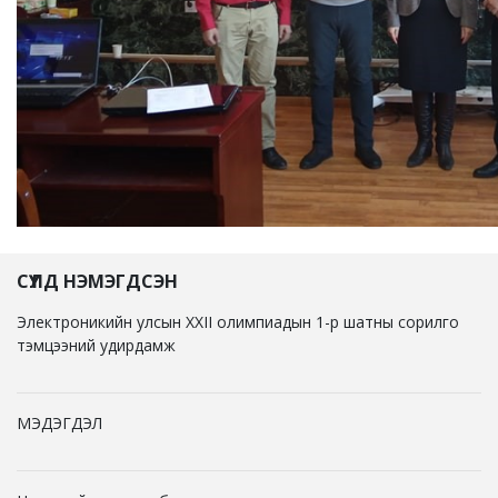
СҮҮЛД НЭМЭГДСЭН
Электроникийн улсын XXII олимпиадын 1-р шатны сорилго
тэмцээний удирдамж
МЭДЭГДЭЛ