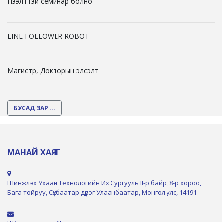
Нээлттэй семинар болно
LINE FOLLOWER ROBOT
Магистр, Докторын элсэлт
БУСАД ЗАР ...
МАНАЙ ХАЯГ
Шинжлэх Ухаан Технологийн Их Сургууль II-р байр, 8-р хороо,
Бага тойруу, Сүхбаатар дүүрэг Улаанбаатар, Монгол улс, 14191