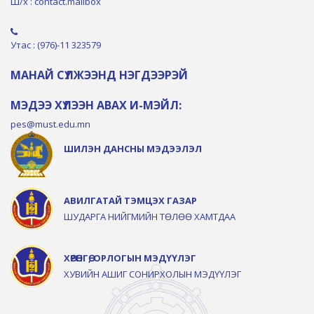
Ш/х : contact.mailbox
Утас : (976)-11 323579
МАНАЙ СҮЛЖЭЭНД НЭГДЭЭРЭЙ
МЭДЭЭ ХҮЛЭЭН АВАХ И-МЭЙЛ:
pes@must.edu.mn
ШИЛЭН ДАНСНЫ МЭДЭЭЛЭЛ
АВИЛГАТАЙ ТЭМЦЭХ ГАЗАР
ШУДАРГА НИЙГМИЙН ТӨЛӨӨ ХАМТДАА
ХӨРӨНГӨ, ОРЛОГЫН МЭДҮҮЛЭГ
ХУВИЙН АШИГ СОНИРХОЛЫН МЭДҮҮЛЭГ