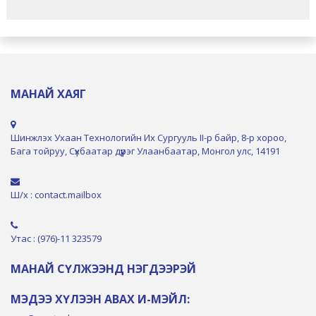
МАНАЙ ХАЯГ
Шинжлэх Ухаан Технологийн Их Сургууль II-р байр, 8-р хороо,
Бага тойруу, Сүхбаатар дүүрэг Улаанбаатар, Монгол улс, 14191
Ш/х : contact.mailbox
Утас : (976)-11 323579
МАНАЙ СҮЛЖЭЭНД НЭГДЭЭРЭЙ
МЭДЭЭ ХҮЛЭЭН АВАХ И-МЭЙЛ: