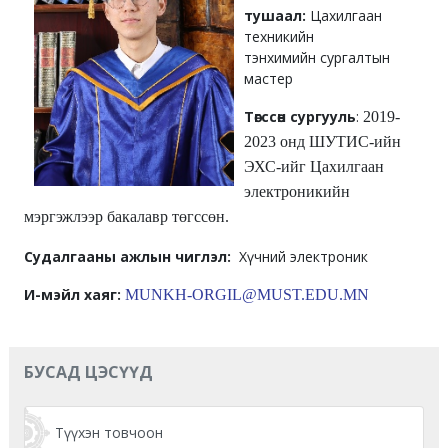
тушаал:
Цахилгаан
техникийн
тэнхимийн сургалтын
мастер
Төгссөн сургууль
:
2019-
2023 онд ШУТИС-ийн
ЭХС-ийг Цахилгаан
электроникийн
мэргэжлээр бакалавр төгссөн.
Судалгааны ажлын чиглэл:
Хүчний электроник
И-мэйл хаяг:
MUNKH-ORGIL@MUST.EDU.MN
БУСАД ЦЭСҮҮД
Түүхэн товчоон