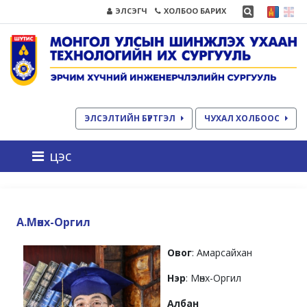
ЭЛСЭГЧ
ХОЛБОО БАРИХ
ЭЛСЭЛТИЙН БҮРТГЭЛ
ЧУХАЛ ХОЛБООС
цэс
А.Мөнх-Оргил
Овог
: Амарсайхан
Нэр
: Мөнх-Оргил
Албан