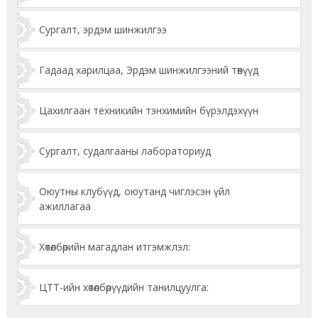
Сургалт, эрдэм шинжилгээ
Гадаад харилцаа, Эрдэм шинжилгээний төвүүд
Цахилгаан техникийн тэнхимийн бүрэлдэхүүн
Сургалт, судалгааны лабораториуд
Оюутны клубүүд, оюутанд чиглэсэн үйл
ажиллагаа
Хөтөлбөрийн магадлан итгэмжлэл:
ЦТТ-ийн хөтөлбөрүүдийн танилцуулга: