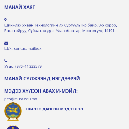
МАНАЙ ХАЯГ
Шинжлэх Ухаан Технологийн Их Сургууль II-р байр, 8-р хороо,
Бага тойруу, Сүхбаатар дүүрэг Улаанбаатар, Монгол улс, 14191
Ш/х : contact.mailbox
Утас : (976)-11 323579
МАНАЙ СҮЛЖЭЭНД НЭГДЭЭРЭЙ
МЭДЭЭ ХҮЛЭЭН АВАХ И-МЭЙЛ:
pes@must.edu.mn
ШИЛЭН ДАНСНЫ МЭДЭЭЛЭЛ