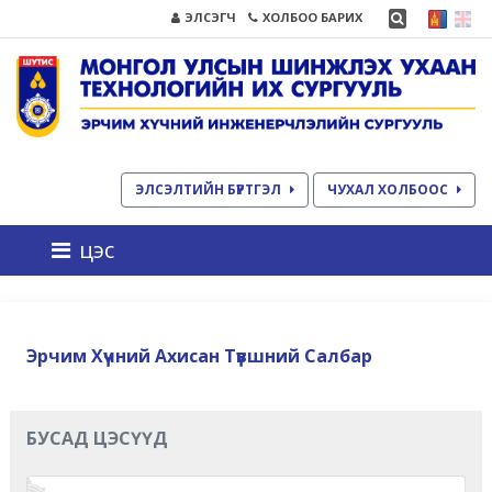
ЭЛСЭГЧ
ХОЛБОО БАРИХ
ЭЛСЭЛТИЙН БҮРТГЭЛ
ЧУХАЛ ХОЛБООС
цэс
Эрчим Хүчний Ахисан Түвшний Салбар
БУСАД ЦЭСҮҮД