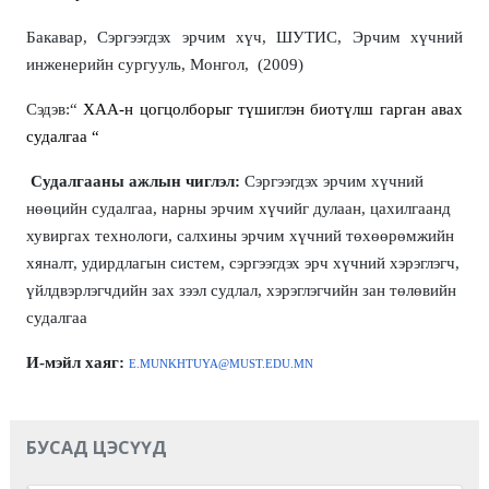
Бакавар, Сэргээгдэх эрчим хүч, ШУТИС, Эрчим хүчний
инженерийн сургууль, Монгол, (2009)
Сэдэв:“
ХАА-н цогцолборыг түшиглэн биотүлш гарган авах
судалгаа “
Судалгааны ажлын чиглэл:
Сэргээгдэх эрчим хүчний
нөөцийн судалгаа, нарны эрчим хүчийг дулаан, цахилгаанд
хувиргах технологи, салхины эрчим хүчний төхөөрөмжийн
хяналт, удирдлагын систем, сэргээгдэх эрч хүчний хэрэглэгч,
үйлдвэрлэгчдийн зах зээл судлал, хэрэглэгчийн зан төлөвийн
судалгаа
И-мэйл хаяг:
E.MUNKHTUYA
@MUST.EDU.MN
БУСАД ЦЭСҮҮД