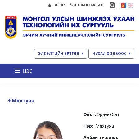
ЭЛСЭГЧ
ХОЛБОО БАРИХ
ЭЛСЭЛТИЙН БҮРТГЭЛ
ЧУХАЛ ХОЛБООС
цэс
Э.Мөнхтуяа
Овог:
Эрдэнэбат
Нэр:
Мөнхтуяа
Албан тушаал: