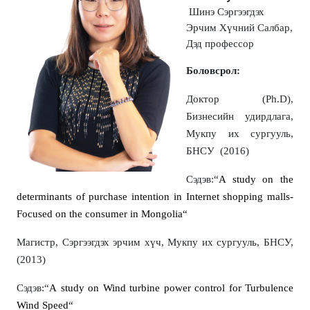
Шинэ Сэргээгдэх
Эрчим Хүчний Салбар,
Дэд профессор
Боловсрол:
Доктор (Ph.D),
Бизнесийн удирдлага,
Мукпу их сургууль,
БНСУ (2016)
Сэдэв:“
A study on the
determinants of purchase intention in Internet shopping malls-
Focused on the consumer in Mongolia“
Магистр, Сэргээгдэх эрчим хүч, Мукпу их сургууль, БНСУ,
(2013)
Сэдэв:“
А study on Wind turbine power control for Turbulence
Wind Speed“