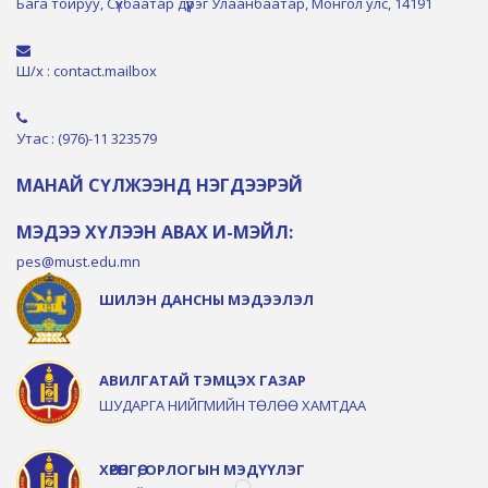
Бага тойруу, Сүхбаатар дүүрэг Улаанбаатар, Монгол улс, 14191
Ш/х : contact.mailbox
Утас : (976)-11 323579
МАНАЙ СҮЛЖЭЭНД НЭГДЭЭРЭЙ
МЭДЭЭ ХҮЛЭЭН АВАХ И-МЭЙЛ:
pes@must.edu.mn
ШИЛЭН ДАНСНЫ МЭДЭЭЛЭЛ
АВИЛГАТАЙ ТЭМЦЭХ ГАЗАР
ШУДАРГА НИЙГМИЙН ТӨЛӨӨ ХАМТДАА
ХӨРӨНГӨ, ОРЛОГЫН МЭДҮҮЛЭГ