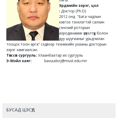
Эрдмийн зэрэг, цол
:
Доктор (Ph.D)
2012 онд “Бага чадлын
хэвтээ тэнхлэгтэй салхин
сэнсний роторын
аэродинамик үзүүлэлтүүд болон
дуу шуугианыг урьдчилан
тооцох тоон арга” сэдвээр техникийн ухааны докторын
зэрэг хамгаалсан.
Төгссөн сургууль:
Улаанбаатар их сургууль
Э-Мэйл хаяг:
bavuudorj@must.edu.mn
БУСАД ЦЭСҮҮД