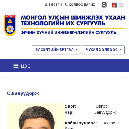
ЭЛСЭГЧ
ХОЛБОО БАРИХ
ЭЛСЭЛТИЙН БҮРТГЭЛ
ЧУХАЛ ХОЛБООС
цэс
О.Бавуудорж
Овог:
Овгор
Нэр:
Бавуудорж
Албан тушаал:
Ахлах
багш