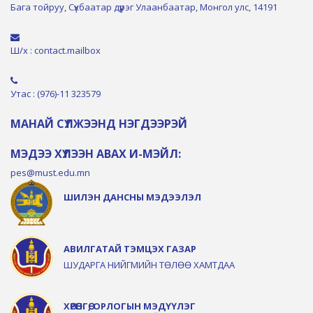
Бага тойруу, Сүхбаатар дүүрэг Улаанбаатар, Монгол улс, 14191
Ш/х : contact.mailbox
Утас : (976)-11 323579
МАНАЙ СҮЛЖЭЭНД НЭГДЭЭРЭЙ
МЭДЭЭ ХҮЛЭЭН АВАХ И-МЭЙЛ:
pes@must.edu.mn
ШИЛЭН ДАНСНЫ МЭДЭЭЛЭЛ
АВИЛГАТАЙ ТЭМЦЭХ ГАЗАР
ШУДАРГА НИЙГМИЙН ТӨЛӨӨ ХАМТДАА
ХӨРӨНГӨ, ОРЛОГЫН МЭДҮҮЛЭГ